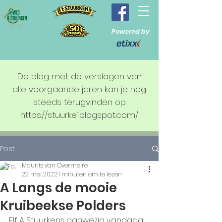
Powered by
De blog met de verslagen van
alle voorgaande jaren kan je nog
steeds terugvinden op
https://stuurke1.blogspot.com/
Post
Maurits van Overmeire
22 mei 2022
1 minuten om te lezen
A Langs de mooie
Kruibeekse Polders
Elf A Stuurkens aanwezig vandaag, 