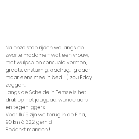
Na onze stop rijden we langs de 
zwarte madame - wat een vrouw, 
met wulpse en sensuele vormen, 
groots, onstuimig, krachtig... lig daar 
maar eens mee in bed... :-). zou Eddy 
zeggen...
Langs de Schelde in Temse is het 
druk op het jaagpad, wandelaars 
en tegenliggers…
Voor 11u15 zijn we terug in de Fina, 
90 km à 32,2 gemid.
Bedankt mannen ! 