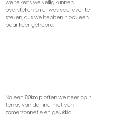
we telkens we veilig kunnen 
oversteken. En er was veel over te 
steken, dus we hebben 't ook een 
paar keer gehoord. 
Na een 80km ploffen we neer op 't 
terras van de Fina, met een 
zomerzonnetje en gelukkig 
schaduw. Mooie rit, 't was nen 
goeien!