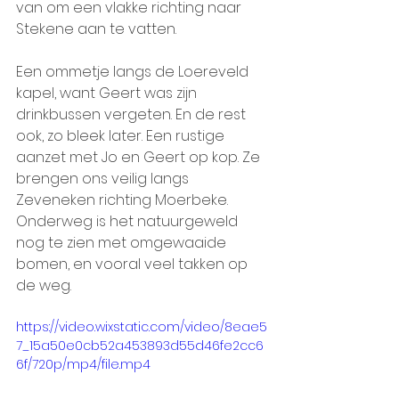
van om een vlakke richting naar 
Stekene aan te vatten.
Een ommetje langs de Loereveld 
kapel, want Geert was zijn 
drinkbussen vergeten. En de rest 
ook, zo bleek later. Een rustige 
aanzet met Jo en Geert op kop. Ze 
brengen ons veilig langs 
Zeveneken richting Moerbeke. 
Onderweg is het natuurgeweld 
nog te zien met omgewaaide 
bomen, en vooral veel takken op 
de weg.
https://video.wixstatic.com/video/8eae5
7_15a50e0cb52a453893d55d46fe2cc6
6f/720p/mp4/file.mp4