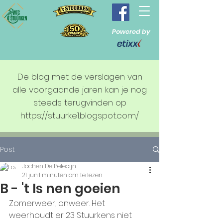
Powered by
De blog met de verslagen van
alle voorgaande jaren kan je nog
steeds terugvinden op
https://stuurke1.blogspot.com/
Post
Jochen De Pelecijn
21 jun
1 minuten om te lezen
B - 't Is nen goeien
Zomerweer, onweer. Het 
weerhoudt er 23 Stuurkens niet 