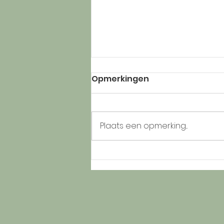
Opmerkingen
Plaats een opmerking...
C's naar Temse