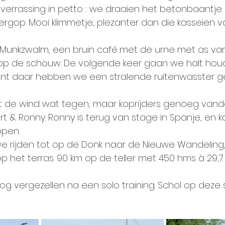
n verrassing in petto : we draaien het betonbaantje
rgop. Mooi klimmetje, plezanter dan die kasseien v
 Munkzwalm, een bruin café met de urne met as va
op de schouw. De volgende keer gaan we halt houd
ant daar hebben we een stralende ruitenwasster ge
t de wind wat tegen, maar koprijders genoeg vanda
rt & Ronny. Ronny is terug van stage in Spanje, en k
ppen.
we rijden tot op de Donk naar de Nieuwe Wandeling
op het terras. 90 km op de teller met 450 hms à 29,7 
g vergezellen na een solo training. Schol op deze 