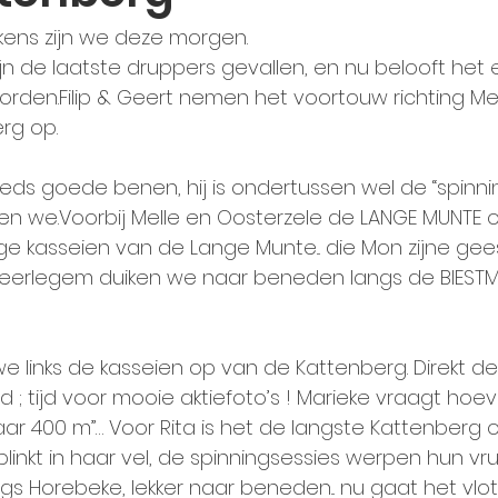
kens zijn we deze morgen.
n de laatste druppers gevallen, en nu belooft het e
rden.Filip & Geert nemen het voortouw richting Mel
rg op.
teeds goede benen, hij is ondertussen wel de “spinni
n we.Voorbij Melle en Oosterzele de LANGE MUNTE o
ge kasseien van de Lange Munte... die Mon zijne gee
 Beerlegem duiken we naar beneden langs de BIESTMO
e links de kasseien op van de Kattenberg. Direkt de
 ; tijd voor mooie aktiefoto’s ! Marieke vraagt hoeve
aar 400 m”… Voor Rita is het de langste Kattenberg oo
 blinkt in haar vel, de spinningsessies werpen hun vr
s Horebeke, lekker naar beneden... nu gaat het vlot