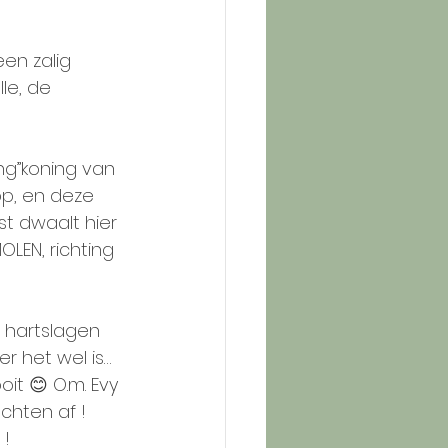
en zalig 
le, de 
ng”koning van 
p, en deze 
st dwaalt hier 
LEN, richting 
 hartslagen 
r het wel is… 
it 😊 O.m. Evy 
uchten af !
 !