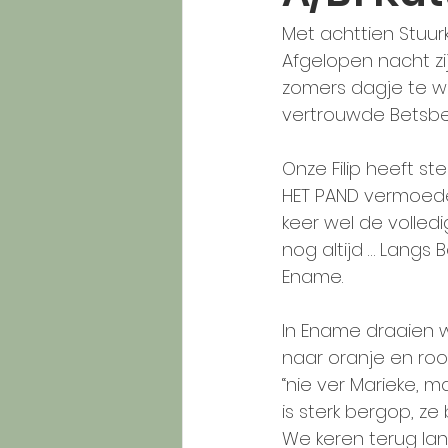
Met achttien Stuur
Afgelopen nacht zij
zomers dagje te wo
vertrouwde Betsbe
Onze Filip heeft s
HET PAND vermoede
keer wel de volledi
nog altijd … Langs
Ename.
In Ename draaien w
naar oranje en rood
“nie ver Marieke, m
is sterk bergop, ze
We keren terug lang