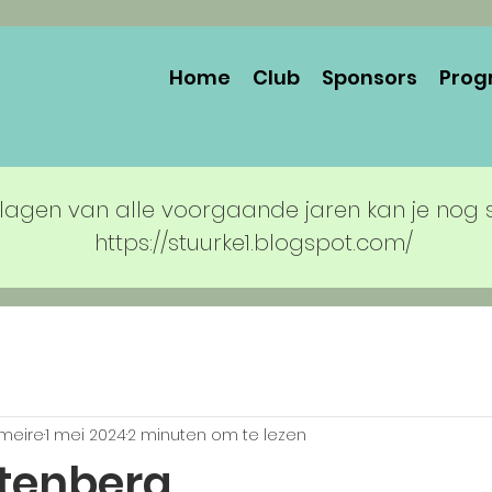
Home
Club
Sponsors
Prog
lagen van alle voorgaande jaren kan je nog 
https://stuurke1.blogspot.com/
rmeire
1 mei 2024
2 minuten om te lezen
ttenberg