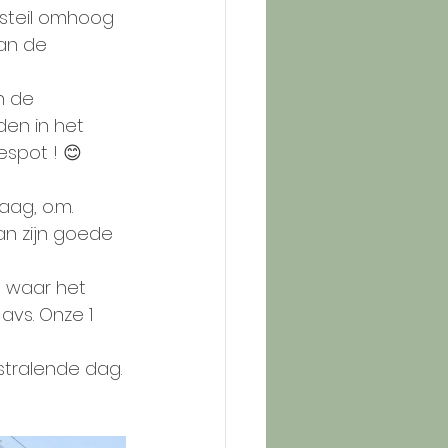
 steil omhoog 
an de 
n de 
en in het 
spot ! 😊
ag, o.m. 
an zijn goede 
, waar het 
avs. Onze 1 
stralende dag.