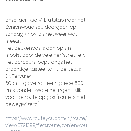
onze jaarlijkse MTB uitstap naar het 
Zoniënwoud zou doorgaan op 
zondag 7 nov, als het weer wat 
meezit. 
Het beukenbos is dan op zijn 
mooist door de vele herfstkleuren.
Het parcours loopt langs het 
prachtige kasteel La Hulpe, Jezus-
Eik, Tervuren.
60 km - golvend - een goede 500 
hms, zonder zware hellingen - Klik 
voor de route op gps (route is niet 
bewegwijzerd) :
https://www.routeyou.com/nl/route/
view/5791399/fietsroute/zonienwou