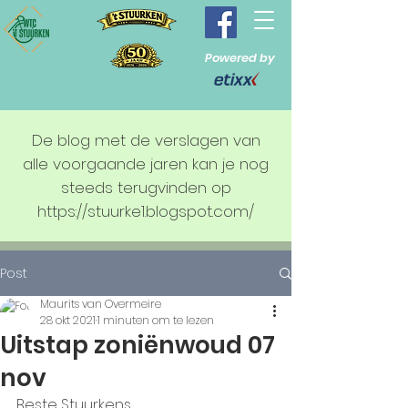
Powered by
De blog met de verslagen van
alle voorgaande jaren kan je nog
steeds terugvinden op
https://stuurke1.blogspot.com/
Post
Maurits van Overmeire
28 okt 2021
1 minuten om te lezen
Uitstap zoniënwoud 07
nov
Beste Stuurkens,