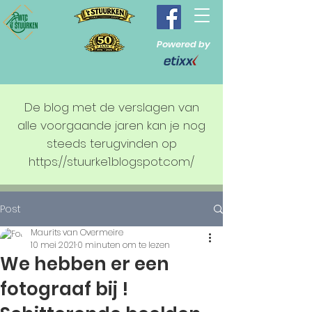
Powered by
De blog met de verslagen van
alle voorgaande jaren kan je nog
steeds terugvinden op
https://stuurke1.blogspot.com/
Post
Maurits van Overmeire
10 mei 2021
0 minuten om te lezen
We hebben er een
fotograaf bij !