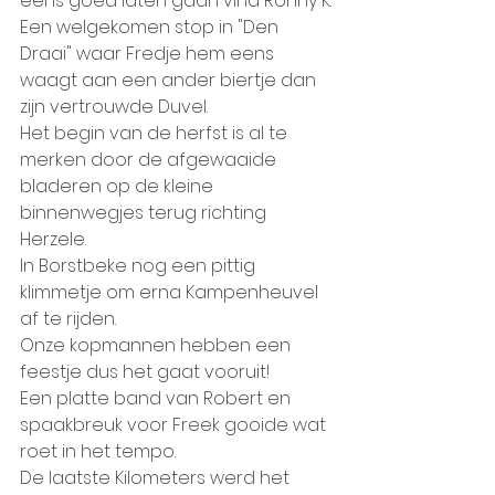
eens goed laten gaan vind Ronny K.
Een welgekomen stop in "Den 
Draai" waar Fredje hem eens 
waagt aan een ander biertje dan 
zijn vertrouwde Duvel.
Het begin van de herfst is al te 
merken door de afgewaaide 
bladeren op de kleine 
binnenwegjes terug richting 
Herzele.
In Borstbeke nog een pittig 
klimmetje om erna Kampenheuvel 
af te rijden.
Onze kopmannen hebben een 
feestje dus het gaat vooruit!
Een platte band van Robert en 
spaakbreuk voor Freek gooide wat 
roet in het tempo.
De laatste Kilometers werd het 