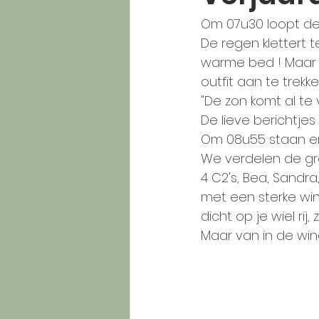
Om 07u30 loopt de
De regen klettert t
warme bed ! Maar 
outfit aan te trekk
"De zon komt al te 
De lieve berichtje
Om 08u55 staan er 4 
We verdelen de gr
4 C2's, Bea, Sandra
met een sterke wind
dicht op je wiel rij,
Maar van in de wind