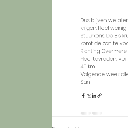
Dus blijven we alle
krijgen. Heel weini
Stuurkens. De B's k
komt de zon te voors
Richting Overmere z
Heel tevreden, vei
45 km. 
Volgende week alle
San