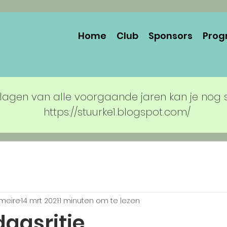
Home
Club
Sponsors
Prog
lagen van alle voorgaande jaren kan je nog 
https://stuurke1.blogspot.com/
rmeire
14 mrt 2021
1 minuten om te lezen
dagsritje