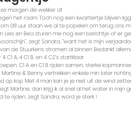
ze morgen de wekker af.
egen het raam. Toch nog een kwartiertje blijven ligg
om 08 uur staan we al te popelen om terug ons mo
en. Lies en Bea sturen me nog een berichtje of er gef
voorschijn", zegt Sandra, "want het is mijn verjaardag
s van de Stuurkens stromen al binnen. Bedankt allema
C1 A, 4 C1 B, en 4 C2's startklaar.
oepen, C1 A en C1 B rijden samen, sterke kopmann
, Martine & Benny vertrekken enkele min later richt
 op kop. Met 4 man kan je je niet uit de wind zetten. 
 zegt Martine, dan krijg ik al snel al het water in mijn g
 te rijden, zegt Sandra, word je sterk !