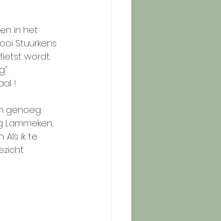
en in het 
oi Stuurkens 
ietst wordt. 
".
al !
en genoeg.
ing Lammeken, 
Als ik te 
ezicht.