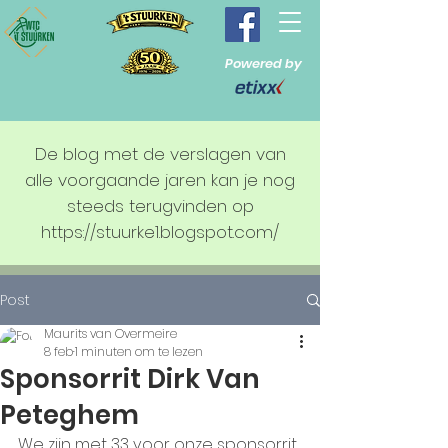
Powered by
De blog met de verslagen van
alle voorgaande jaren kan je nog
steeds terugvinden op
https://stuurke1.blogspot.com/
Post
Maurits van Overmeire
8 feb
1 minuten om te lezen
Sponsorrit Dirk Van
Peteghem
We zijn met 33 voor onze sponsorrit 