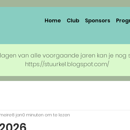
Home
Club
Sponsors
Prog
lagen van alle voorgaande jaren kan je nog 
https://stuurke1.blogspot.com/
rmeire
8 jan
0 minuten om te lezen
 2026