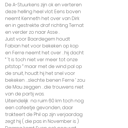
De A-Stuurkens zijn ok en verteren 
deze helling heel vlot. Eens boven 
neemt Kenneth het over van Dirk 
en in gestrekte draf richting Ternat 
en verder zo naar Asse ..
Juist voor Baardegem houdt 
Fabian het voor bekeken op kop 
en Ferre neemt het over …hij dacht  
“ 't is toch niet ver meer tot onze 
pitstop “ maar met de wind pal op 
de snuit, houdt hij het snel voor 
bekeken ….slechte benen Ferre ‘ zou 
de Mau zeggen …die trouwens niet 
van de partij was.
Uiteindelijk  na ruim 60 km toch nog 
een cafeetje gevonden, daar 
trakteert de Phil op zijn verjaardag 
zegt hij ( die pas in November is ).