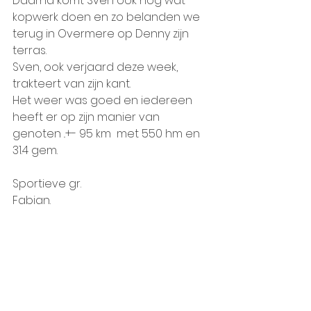
Daarna komt Sven ook nog wat 
kopwerk doen en zo belanden we 
terug in Overmere op Denny zijn 
terras.
Sven, ook verjaard deze week, 
trakteert van zijn kant.
Het weer was goed en iedereen 
heeft er op zijn manier van 
genoten ..+- 95 km  met 550 hm en 
31.4 gem.
Sportieve gr.
Fabian.