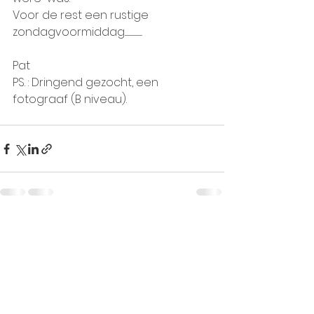
Voor de rest een rustige 
zondagvoormiddag.........................
Pat
PS. : Dringend gezocht, een 
fotograaf (B niveau).
Alles weergeven
Recente blogposts