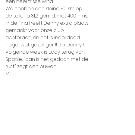
een heel frisse wind. 
We hebben een kleine 80 km op 
de teller à 31,2 gemid, met 400 hms.
In de Fina heeft Denny extra plaats 
gemaakt voor onze club 
achteraan, én het is inderdaad 
nogal wat gezelliger !! Thx Denny !
Volgende week is Eddy terug van 
Spanje, "dan is het gedaan met de 
rust" zegt den ouwen.
Mau