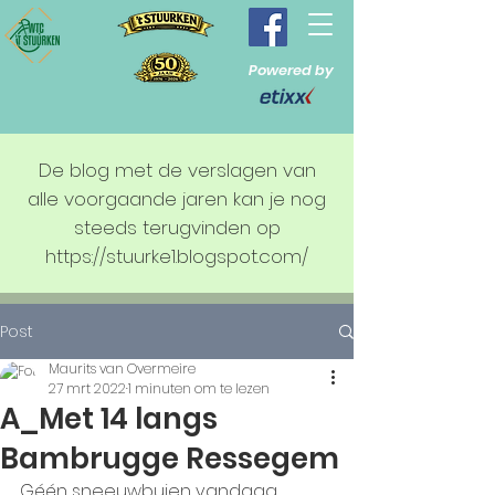
Powered by
De blog met de verslagen van
alle voorgaande jaren kan je nog
steeds terugvinden op
https://stuurke1.blogspot.com/
Post
Maurits van Overmeire
27 mrt 2022
1 minuten om te lezen
A_Met 14 langs
Bambrugge Ressegem
Géén sneeuwbuien vandaag, 