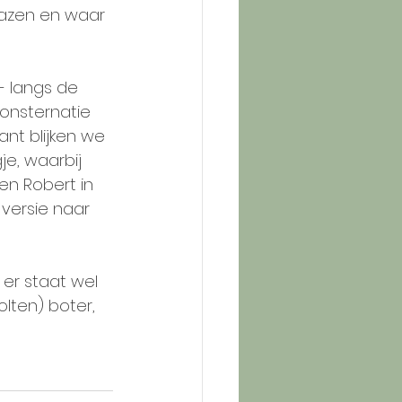
lazen en waar 
- langs de 
consternatie 
nt blijken we 
je, waarbij 
n Robert in 
versie naar 
er staat wel 
olten) boter, 