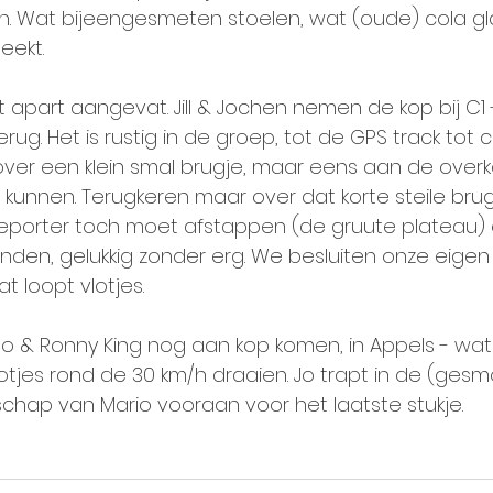
 zijn. Wat bijeengesmeten stoelen, wat (oude) cola g
eekt.
 apart aangevat. Jill & Jochen nemen de kop bij C1 
ug. Het is rustig in de groep, tot de GPS track tot 
over een klein smal brugje, maar eens aan de overka
 kunnen. Terugkeren maar over dat korte steile brug
porter toch moet afstappen (de gruute plateau) e
nden, gelukkig zonder erg. We besluiten onze eigen 
at loopt vlotjes.
 Jo & Ronny King nog aan kop komen, in Appels - wat 
vlotjes rond de 30 km/h draaien. Jo trapt in de (gesm
schap van Mario vooraan voor het laatste stukje. 