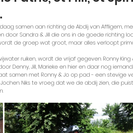
.
daag samen aan richting de Abdij van Affligem, met
door Sandra & Jill die ons in de goede richting lo
rdt de groep wat groot, maar alles verloopt prima
wijwater ruiken, wordt de vrijaf gegeven. Ronny King &
or Denny, Jill, Marieke en hier en daar nog iemand.
gaat samen met Ronny & Jo op pad - een stevige ver
Jochen. Niks te vroeg dat we de abdij zien, die puis
n.