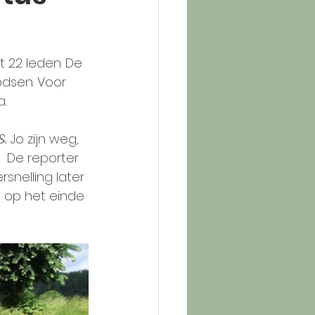
 22 leden. De 
odsen. Voor 
. 
 Jo zijn weg, 
  De reporter 
snelling later 
t op het einde 