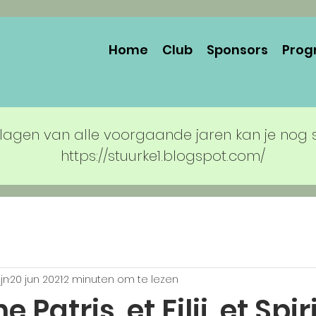
Home
Club
Sponsors
Prog
lagen van alle voorgaande jaren kan je nog 
https://stuurke1.blogspot.com/
jn
20 jun 2021
2 minuten om te lezen
 Patris, et Filii, et Spir