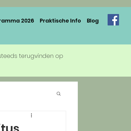
ramma 2026
Praktische Info
Blog
steeds terugvinden op
itus