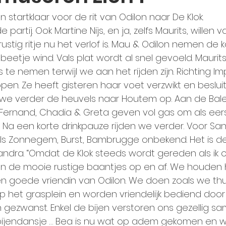
n startklaar voor de rit van Odilon naar De Klok.
 partij. Ook Martine Nijs, en ja, zelfs Maurits, willen
stig ritje nu het verlof is. Mau & Odilon nemen de 
 beetje wind. Vals plat wordt al snel gevoeld. Maurits
s te nemen terwijl we aan het rijden zijn. Richting I
en. Ze heeft gisteren haar voet verzwikt en besluit
n we verder de heuvels naar Houtem op. Aan de Balei is
ik, Fernand, Chadia & Greta geven vol gas om als ee
 Na een korte drinkpauze rijden we verder. Voor Sandr
oals Zonnegem, Burst, Bambrugge onbekend. Het is de
t Sandra. “Omdat de Klok steeds wordt gereden als ik o
n de mooie rustige baantjes op en af. We houden ha
een goede vriendin van Odilon. We doen zoals we thuis
p het grasplein en worden vriendelijk bediend door L
gezwanst. Enkel de bijen verstoren ons gezellig sam
ijendansje … Bea is nu wat op adem gekomen en w