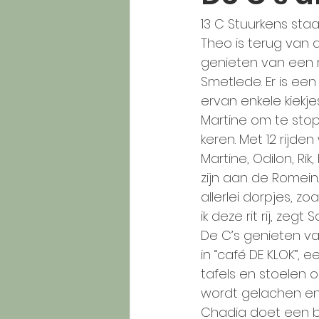
13 C Stuurkens staa
Theo is terug van de
genieten van een ru
Smetlede. Er is een
ervan enkele kiekje
Martine om te stopp
keren. Met 12 rijde
Martine, Odilon, R
zijn aan de Romein.
allerlei dorpjes, z
ik deze rit rij, zeg
De C’s genieten va
in “café DE KLOK”, 
tafels en stoelen o
wordt gelachen en 
Chadia doet een b