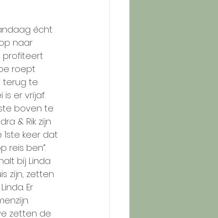
 vandaag écht 
kop naar 
 profiteert 
mpe roept 
 terug te 
 er vrijaf. 
rste boven te 
a & Rik zijn 
 1ste keer dat 
p reis ben”. 
lt bij Linda 
 zijn, zetten 
inda. Er 
enzijn. 
e zetten de 