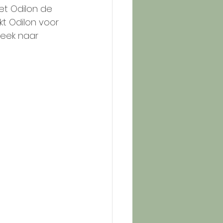
et Odilon de 
t Odilon voor 
week naar 