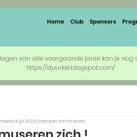
Home
Club
Sponsors
Prog
lagen van alle voorgaande jaren kan je nog 
https://stuurke1.blogspot.com/
rmeire
24 jul 2022
2 minuten om te lezen
museren zich !