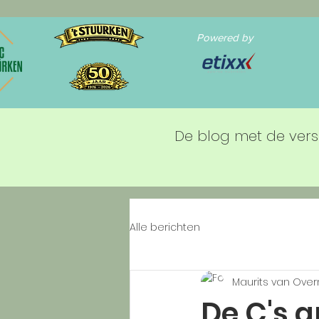
Powered by
De blog met de vers
Alle berichten
Maurits van Ove
De C's a