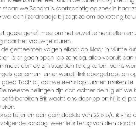
 Melle komt er een kink in de kabel. Eric zijn ketting
 staan we. Sandra is koortsachtig op zoek in haar z
 wel een ijzerdraadje bij zegt ze om de ketting ter
het goeie gerief mee om het euvel te herstellen en 
rug naar het vrouwtje sturen.
, de gemeenten volgen elkaar op. Maar in Munte kun
er  is er geen open  op zondag, allee vooruit dan 
en moet dan op zijn stappen terug keren , soms wo
ngels genomen  en er wordt flink doorgetrapt en op
oed. Toch blij dat we een stop kunnen maken te    
 De meeste hellingen zijn dan achter de rug en we k
café bereiken. Erik wacht ons daar op en hij is al pr
eken.
onze teller en een gemiddelde van 22,5 p/u ik vind 
volgende zondag  weer iets terug van dien aard me