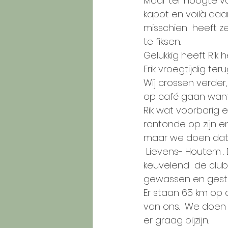
Maar ter hoogte van 
kapot en voilà daar
misschien  heeft ze
te fiksen.
Gelukkig heeft Rik 
Erik vroegtijdig te
Wij crossen verder
op café gaan want 
Rik wat voorbarig 
rontonde op zijn e
maar we doen dat g
 Lievens- Houtem .
keuvelend  de club 
gewassen en gestr
Er staan 65 km op 
van ons.  We doen 
er graag bijzijn.