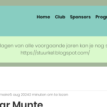
Home
Club
Sponsors
Prog
lagen van alle voorgaande jaren kan je nog 
https://stuurke1.blogspot.com/
rmeire
5 aug 2024
2 minuten om te lezen
ar Munte