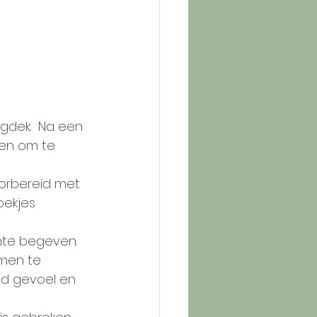
gdek.  Na een 
len om te 
oorbereid met 
oekjes 
nte begeven.
men te 
d gevoel en 