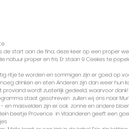
te
is de start aan de fina, deze keer op een proper we
de natuur proper en fris. Er staan 9 Ceekes te pope
ttig ritje te worden en sommigen zijn er goed op v
genoeg drinken en eten. Anderen zijn dan weer hun k
 proviand wordt zusterlijk gedeeld, waarvoor dank!
rogramma staat geschreven  zullen wij ons naar Mu
- en maïsvelden zijn er ook  zonne en andere bloe
ein beetje Provence  in Vlaanderen geeft een goe
jes.