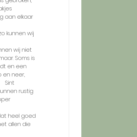
 is gebroken, 
akjes 
ug aan elkaar 
zo kunnen wij 
nen wij niet 
maar. Soms is 
rdt en een 
 en neer, 
 Sint 
unnen rustig 
oper 
dat heel goed 
t allen die 