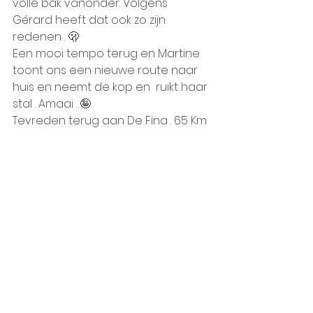
volle bak vanonder. Volgens 
Gérard heeft dat ook zo zijn 
redenen . 🫢
Een mooi tempo terug en Martine 
toont ons een nieuwe route naar 
huis en neemt de kop en  ruikt haar 
stal . Amaai . 🤪
Tevreden terug aan De Fina . 65 Km 