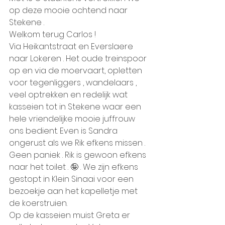
op deze mooie ochtend naar 
Stekene . 
Welkom terug Carlos !
Via Heikantstraat en Everslaere 
naar Lokeren . Het oude treinspoor 
op en via de moervaart, opletten 
voor tegenliggers , wandelaars , 
veel optrekken en redelijk wat 
kasseien tot in Stekene waar een 
hele vriendelijke mooie juffrouw 
ons bedient. Even is Sandra 
ongerust als we Rik efkens missen . 
Geen paniek . Rik is gewoon efkens 
naar het toilet . 🤪 . We zijn efkens 
gestopt in Klein Sinaai voor een 
bezoekje aan het kapelletje met 
de koerstruien.
Op de kasseien muist Greta er 