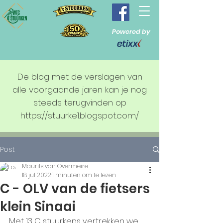
Powered by
De blog met de verslagen van
alle voorgaande jaren kan je nog
steeds terugvinden op
https://stuurke1.blogspot.com/
Post
Maurits van Overmeire
18 jul 2022
1 minuten om te lezen
C - OLV van de fietsers
klein Sinaai
Met 13 C stuurkens vertrekken we 