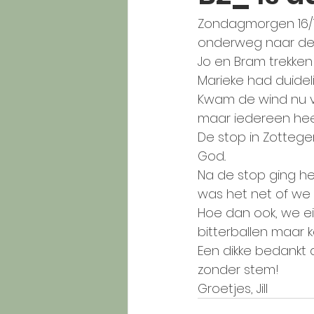
Zondagmorgen 16/7,
onderweg naar de F
Jo en Bram trekken
Marieke had duidel
Kwam de wind nu va
maar iedereen heef
De stop in Zotteg
God..
Na de stop ging h
was het net of we 
Hoe dan ook, we ei
bitterballen maar
Een dikke bedankt
zonder stem!
Groetjes, Jill