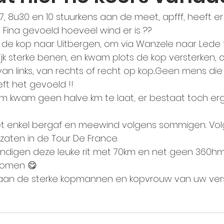
 8u30 en 10 stuurkens aan de meet, apfff, heeft e
ina gevoeld hoeveel wind er is ??
 de kop naar Uitbergen, om via Wanzele naar Lede t
ijk sterke benen, en kwam plots de kop versterken, 
n links, van rechts of recht op kop...Geen mens die
t het gevoeld !!
em kwam geen halve km te laat, er bestaat toch er
et enkel bergaf en meewind volgens sommigen.. Vo
zaten in de Tour De France.
ndigen deze leuke rit met 70km en net geen 360hms
 komen 😋
 aan de sterke kopmannen en kopvrouw van uw ver