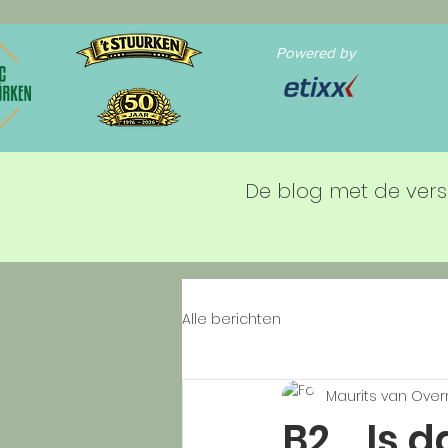
Powered by
De blog met de vers
Alle berichten
Maurits van Ove
B2_ Is d