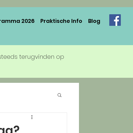
ramma 2026
Praktische Info
Blog
steeds terugvinden op
aag?