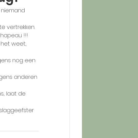
r niemand 
e vertrekken.
chapeau !!!
 het weet, 
gens nog een 
lgens anderen 
, laat de 
slaggeefster 