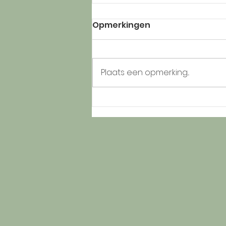
Opmerkingen
Plaats een opmerking...
Fazanten bij de B