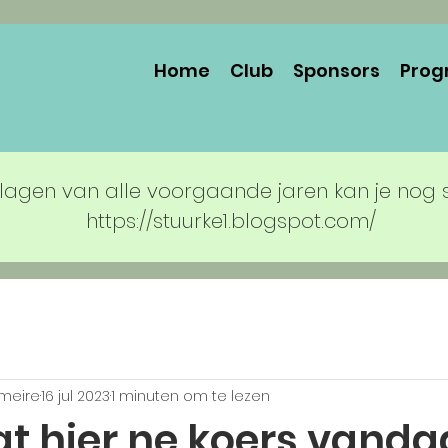
Home
Club
Sponsors
Prog
lagen van alle voorgaande jaren kan je nog 
https://stuurke1.blogspot.com/
rmeire
16 jul 2023
1 minuten om te lezen
at hier ne koers vand