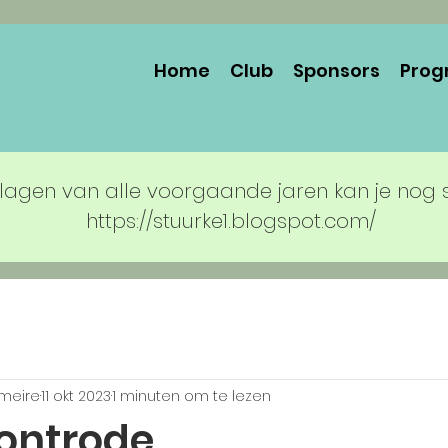
Home
Club
Sponsors
Prog
lagen van alle voorgaande jaren kan je nog 
https://stuurke1.blogspot.com/
rmeire
11 okt 2023
1 minuten om te lezen
Gontrode