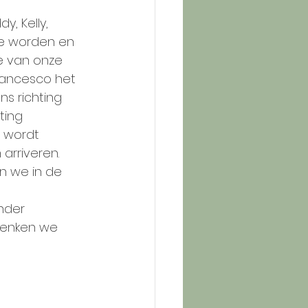
, Kelly, 
 te worden en 
e van onze 
rancesco het 
ns richting 
ting 
 wordt 
rriveren. 
n we in de 
nder 
denken we 