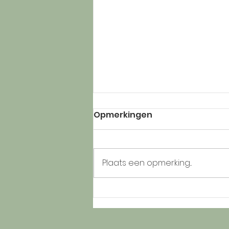
Opmerkingen
Plaats een opmerking...
C's naar Temse