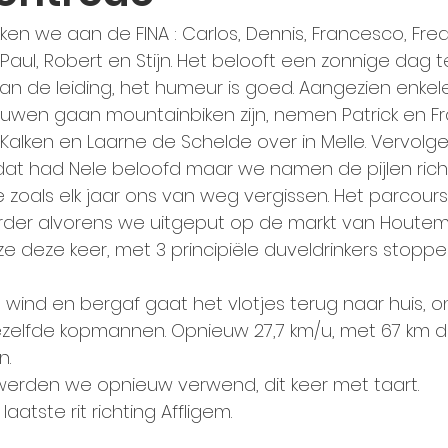
ken we aan de FINA : Carlos, Dennis, Francesco, Freddy
k, Paul, Robert en Stijn. Het belooft een zonnige dag
an de leiding, het humeur is goed. Aangezien enkel
wen gaan mountainbiken zijn, nemen Patrick en F
 Kalken en Laarne de Schelde over in Melle. Vervolge
 dat had Nele beloofd maar we namen de pijlen rich
zoals elk jaar ons van weg vergissen. Het parcours
der alvorens we uitgeput op de markt van Houtem a
ze deze keer, met 3 principiële duveldrinkers stoppe
ind en bergaf gaat het vlotjes terug naar huis, o
zelfde kopmannen. Opnieuw 27,7 km/u, met 67 km 
n.
 werden we opnieuw verwend, dit keer met taart.
atste rit richting Affligem.