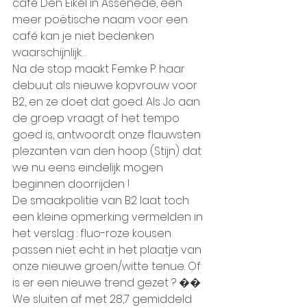
café Den Eikel in Assenede, een 
meer poëtische naam voor een 
café kan je niet bedenken 
waarschijnlijk…
Na de stop maakt Femke P. haar 
debuut als nieuwe kopvrouw voor 
B2, en ze doet dat goed. Als Jo aan 
de groep vraagt of het tempo 
goed is, antwoordt onze flauwsten 
plezanten van den hoop (Stijn) dat 
we nu eens eindelijk mogen 
beginnen doorrijden !
De smaakpolitie van B2 laat toch 
een kleine opmerking vermelden in 
het verslag : fluo-roze kousen 
passen niet echt in het plaatje van 
onze nieuwe groen/witte tenue. Of 
is er een nieuwe trend gezet ? ��
We sluiten af met 28,7 gemiddeld 