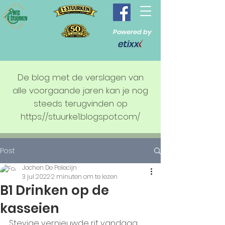
Powered by
De blog met de verslagen van
alle voorgaande jaren kan je nog
steeds terugvinden op
https://stuurke1.blogspot.com/
Post
Jochen De Pelecijn
3 jul 2022
2 minuten om te lezen
B1 Drinken op de
kasseien
Stevige vernieuwde rit vandaag 