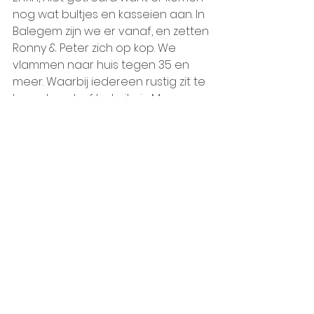
nog wat bultjes en kasseien aan. In 
Balegem zijn we er vanaf, en zetten 
Ronny & Peter zich op kop. We 
vlammen naar huis tegen 35 en 
meer. Waarbij iedereen rustig zit te 
keuvelen alsof het niks is. Maar 
vooraan is het werkendag - sterk 
gereden! 
Het terras van de Fina zit vol, maar 
we vinden nog een plaatsje. 