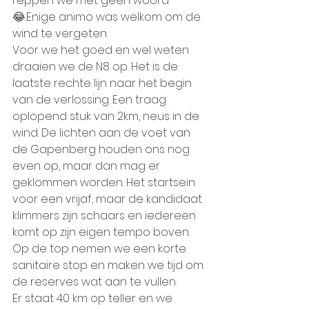
reppen we met geen woord 
😂.Enige animo was welkom om de 
wind te vergeten.
Voor we het goed en wel weten 
draaien we de N8 op. Het is de 
laatste rechte lijn naar het begin 
van de verlossing. Een traag 
oplopend stuk van 2km, neus in de 
wind. De lichten aan de voet van 
de Gapenberg houden ons nog 
even op, maar dan mag er 
geklommen worden. Het startsein 
voor een vrijaf, maar de kandidaat 
klimmers zijn schaars en iedereen 
komt op zijn eigen tempo boven. 
Op de top nemen we een korte 
sanitaire stop en maken we tijd om 
de reserves wat aan te vullen.
Er staat 40 km op teller en we 