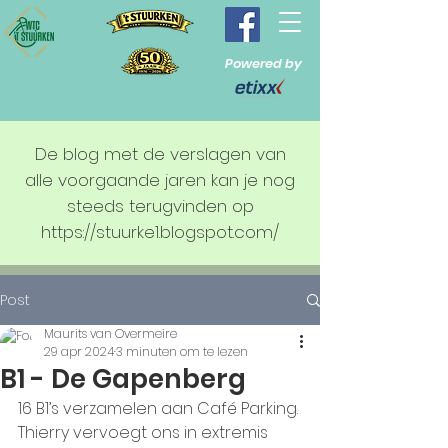
Powered by
De blog met de verslagen van
alle voorgaande jaren kan je nog
steeds terugvinden op
https://stuurke1.blogspot.com/
Post
Maurits van Overmeire
29 apr 2024
3 minuten om te lezen
B1 - De Gapenberg
16 B1’s verzamelen aan Café Parking. 
Thierry vervoegt ons in extremis 