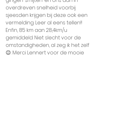
gingen ‘smijten’ en ons dan in 
overdreven snelheid voorbij 
sjeesden krijgen bij deze ook een 
vermelding. Leer al eens tellen!!
Enfin, 85 km aan 28,4km/u 
gemiddeld. Niet slecht voor de 
omstandigheden, al zeg ik het zelf 
😉. Merci Lennert voor de mooie 
voormiddag, knap gereden. B1, 
sterk werk!
Reminder: Woensdag 1 mei, ritje 
naar de Kattenberg!
Filip