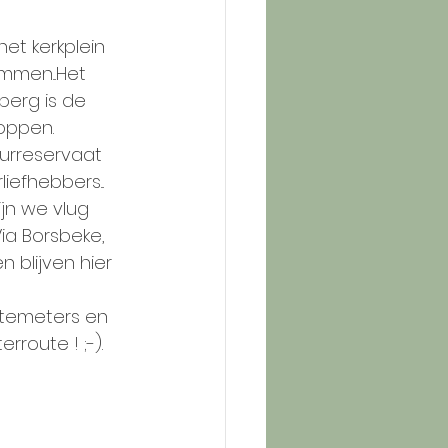
het kerkplein 
men...Het 
berg is de 
oppen. 
urreservaat 
efhebbers... 
jn we vlug 
ia Borsbeke, 
blijven hier 
gtemeters en 
route ! ;-).  