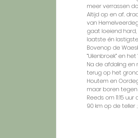
meer verrassen do
Altijd op en af... d
van Hemelveerdege
gaat loeiend hard, 
laatste én lastigst
Bovenop de Waesbe
“Uilenbroek” en het
Na de afdaling en 
terug op het grond
Houtem en Oordegem
maar boren tegen 4
Reeds om 11:15 uur
90 km op de teller ;