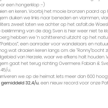
or een hongerklop :-)
raaien en keren... Voorbij het mooie bronzen paard op 
m duiken we links naar beneden en vlammen, vlam
liters zweet laten we achter op het asfalt...de Waes
e beklimming van de dag. Sven is hier weer niet te kl
rg hebben we ’n schitterend uitzicht op het natu
 “Parkbos”, een aanrader voor wandelaars en natuurli
nog wat draaien keren langs o.m. de "Ronny"bocht zi
gebied van Herzele, waar we efkens halt houden. V
 gaat het terug richting Overmere. Fabian & Sven 
5/u...
 arriveren we op de heimat. Iets meer dan 600 hoo
 
gemiddeld 32,4/u
, een nieuw record voor onze Pater