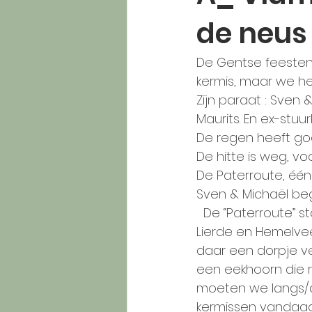
de neus 
De Gentse feesten z
kermis, maar we h
Zijn paraat : Sven &
Maurits. En ex-stuu
De regen heeft goe
De hitte is weg, voo
De Paterroute, één 
Sven & Michaël beg
  De “Paterroute” start in Herzele, via Steenhuize Wijnhuize, langs Deftinge, St-Maria-
Lierde en Hemelvee
daar een dorpje ver
een eekhoorn die r
moeten we langs/do
kermissen vandaag 