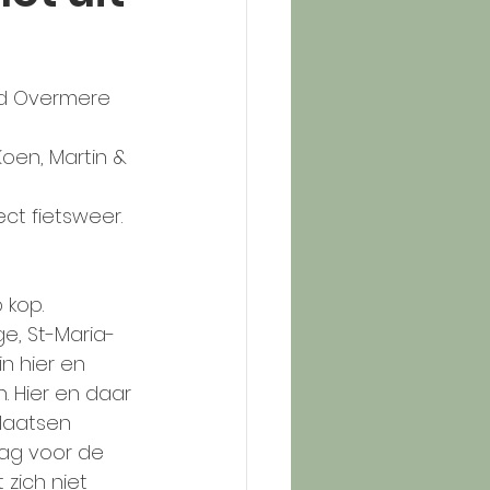
end Overmere 
 Koen, Martin & 
t fietsweer. 
 kop.
n hier en 
. Hier en daar 
laatsen 
ag voor de 
zich niet 