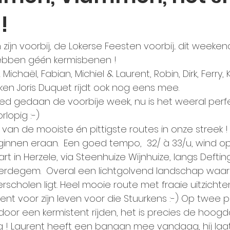
!
ijn voorbij, de Lokerse Feesten voorbij... dit week
ebben géén kermisbenen !
 Michaël, Fabian, Michiel & Laurent, Robin, Dirk, Ferry,
rken Joris Duquet rijdt ook nog eens mee.
d gedaan de voorbije week, nu is het weeral perfec
rlopig :-)
van de mooiste én pittigste routes in onze streek !
innen eraan.  Een goed tempo,  32/ à 33/u, wind op
rdegem.  Overal een lichtgolvend landschap waari
scholen ligt. Heel mooie route met fraaie uitzichten
ent voor zijn leven voor die Stuurkens :-) Op twee p
or een kermistent rijden, het is precies de hoogd
! Laurent heeft een banaan mee vandaag, hij laat 