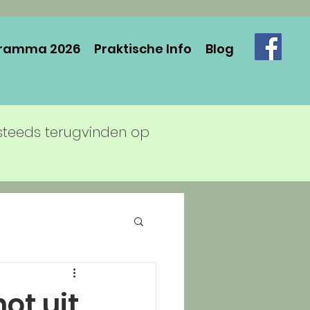
ramma 2026
Praktische Info
Blog
steeds terugvinden op
ot uit