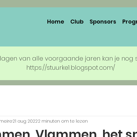
Home
Club
Sponsors
Prog
lagen van alle voorgaande jaren kan je nog 
https://stuurke1.blogspot.com/
rmeire
21 aug 2022
2 minuten om te lezen
men, Vlammen, het sn