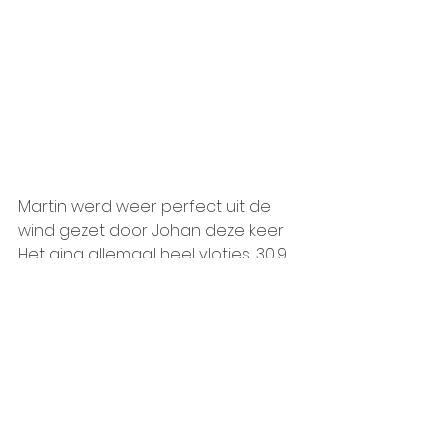
Martin werd weer perfect uit de 
wind gezet door Johan deze keer
Het ging allemaal heel vlotjes, 30,9 
avg
Alles weergeven
Recente blogposts