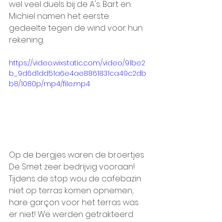
wel veel duels bij de A's. Bart en 
Michiel namen het eerste 
gedeelte tegen de wind voor hun 
rekening. 
https://video.wixstatic.com/video/91be2
b_9d6d1dd51a6e4ae8861831ca49c2db
b8/1080p/mp4/file.mp4
Op de bergjes waren de broertjes 
De Smet zeer bedrijvig vooraan! 
Tijdens de stop wou de cafebazin 
niet op terras komen opnemen, 
hare garçon voor het terras was 
er niet! We werden getrakteerd 