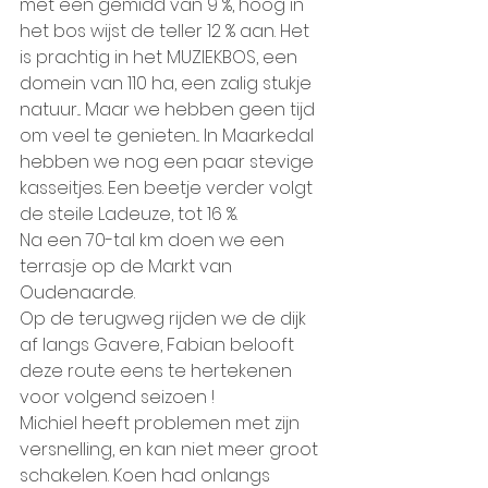
met een gemidd van 9 %, hoog in 
het bos wijst de teller 12 % aan. Het 
is prachtig in het MUZIEKBOS, een 
domein van 110 ha, een zalig stukje 
natuur... Maar we hebben geen tijd 
om veel te genieten... In Maarkedal 
hebben we nog een paar stevige 
kasseitjes. Een beetje verder volgt 
de steile Ladeuze, tot 16 %.  
Na een 70-tal km doen we een 
terrasje op de Markt van 
Oudenaarde.  
Op de terugweg rijden we de dijk 
af langs Gavere, Fabian belooft 
deze route eens te hertekenen 
voor volgend seizoen !
Michiel heeft problemen met zijn 
versnelling, en kan niet meer groot 
schakelen. Koen had onlangs 