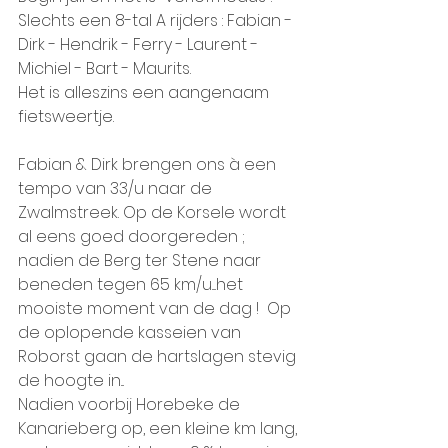
Slechts een 8-tal A rijders : Fabian - 
Dirk - Hendrik - Ferry - Laurent - 
Michiel - Bart - Maurits.
Het is alleszins een aangenaam 
fietsweertje. 
Fabian & Dirk brengen ons à een 
tempo van 33/u naar de 
Zwalmstreek. Op de Korsele wordt 
al eens goed doorgereden ;
nadien de Berg ter Stene naar 
beneden tegen 65 km/u....het 
mooiste moment van de dag !  Op 
de oplopende kasseien van 
Roborst gaan de hartslagen stevig 
de hoogte in...
Nadien voorbij Horebeke de 
Kanarieberg op, een kleine km lang, 