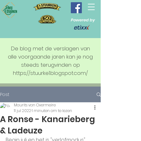
Powered by
De blog met de verslagen van
alle voorgaande jaren kan je nog
steeds terugvinden op
https://stuurke1.blogspot.com/
Post
Maurits van Overmeire
11 jul 2022
1 minuten om te lezen
A Ronse - Kanarieberg
& Ladeuze
Begin juli en het is "verlofmodus". 