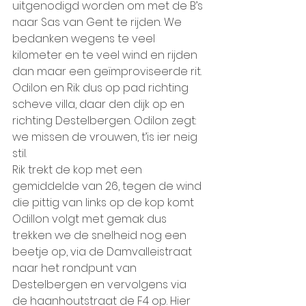
uitgenodigd worden om met de B’s 
naar Sas van Gent te rijden. We 
bedanken wegens te veel 
kilometer en te veel wind en rijden 
dan maar een geïmproviseerde rit. 
Odilon en Rik dus op pad richting 
scheve villa, daar den dijk op en 
richting Destelbergen. Odilon zegt: 
we missen de vrouwen, t’is ier neig 
stil.
Rik trekt de kop met een 
gemiddelde van 26, tegen de wind 
die pittig van links op de kop komt 
Odillon volgt met gemak dus 
trekken we de snelheid nog een 
beetje op, via de Damvalleistraat 
naar het rondpunt van 
Destelbergen en vervolgens via 
de haanhoutstraat de F4 op. Hier 