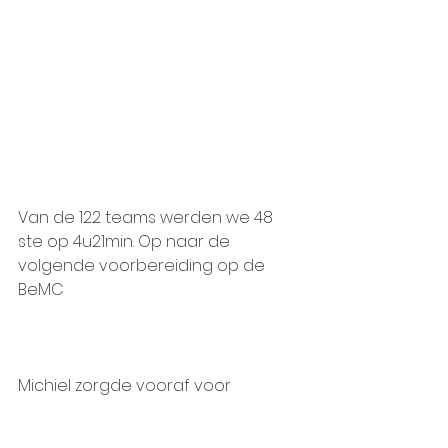
Van de 122 teams werden we 48 
ste op 4u21min. Op naar de 
volgende voorbereiding op de 
BeMC
Michiel zorgde vooraf voor 
originele teamsokken, gelukkig 
hebben we ze niet gedragen met 