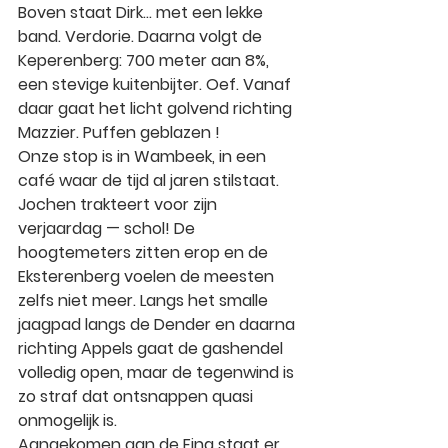
Boven staat Dirk… met een lekke 
band. Verdorie.
Daarna volgt de 
Keperenberg: 700 meter aan 8%, 
een stevige kuitenbijter. Oef. Vanaf 
daar gaat het licht golvend richting 
Mazzier. Puffen geblazen !
Onze stop is in Wambeek, in een 
café waar de tijd al jaren stilstaat. 
Jochen trakteert voor zijn 
verjaardag — schol!
De 
hoogtemeters zitten erop en de 
Eksterenberg voelen de meesten 
zelfs niet meer. Langs het smalle 
jaagpad langs de Dender en daarna 
richting Appels gaat de gashendel 
volledig open, maar de tegenwind is 
zo straf dat ontsnappen quasi 
onmogelijk is.
Aangekomen aan de Fina staat er 