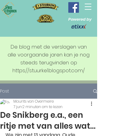
Powered by
De blog met de verslagen van
alle voorgaande jaren kan je nog
steeds terugvinden op
https://stuurke1.blogspot.com/
Post
Maurits van Overmeire
7 jun
2 minuten om te lezen
De Snikberg e.a., een
ritje met van alles wat...
We zijn met 13 vandaag. Oude 